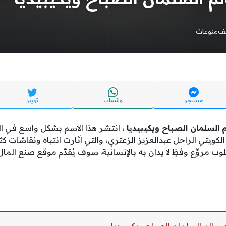
يف
منوعات
مسنجر
واتساب
تويتر
السلمان الصباح ويكيبيديا
، انتشر هذا الاسم بشكل واسع في ال
كويتي الراحل عبدالعزيز الزعتري، والتي أثارت انتباه ونقاشات ك
مروِّع وفظٍ لا يدان به بالإنسانية. سوف يُقدَّم موقع صنع المال