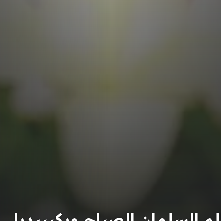
 السلمان الصباح ويكيبيديا