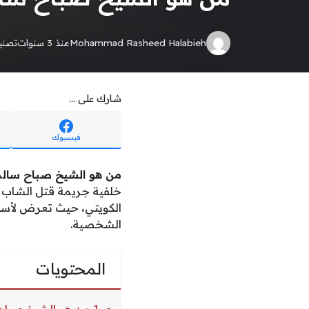
Mohammad Rasheed Halabieh
منذ 3 سنوات
تصن
شارك على ...
فيسبوك
من هو الشيخ صباح سالم 
خلفية جريمة قتل الشاب ال
الكويتي، حيث تعرض لأسلوب 
الشخصية.
المحتويات