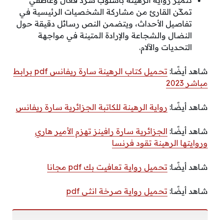
تتميز رواية الرهينة بأسلوب سرد فعال وعاطفي
تمكّن القارئ من مشاركة الشخصيات الرئيسية في
تفاصيل الأحداث، ويتضمن النص رسائل دقيقة حول
النضال والشجاعة والإرادة المتينة في مواجهة
التحديات والآلام.
شاهد أيضًا:
تحميل كتاب الرهينة سارة ريفانس pdf برابط
مباشر 2023
شاهد أيضًا:
رواية الرهينة للكاتبة الجزائرية سارة ريفانس
شاهد أيضًا:
الجزائرية سارة رافينز تهزم الأمير هاري
وروايتها الرهينة تقود فرنسا
شاهد أيضًا:
تحميل رواية تعافيت بك pdf مجانا
شاهد أيضًا:
تحميل رواية صرخة انثى pdf