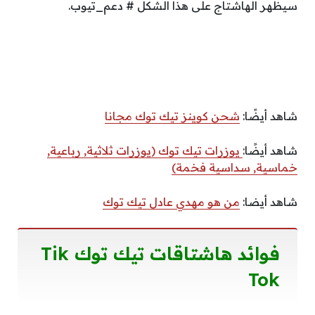
سيظهر الهاشتاج على هذا الشكل # دعم_تيوب.
شاهد أيضًا:
شحن كوينز تيك توك مجانا
شاهد أيضًا:
يوزرات تيك توك (يوزرات ثلاثية, رباعية,
خماسية, سداسية فخمة)
شاهد أيضا:
من هو مهدي عادل تيك توك
فوائد هاشتاقات تيك توك Tik
Tok