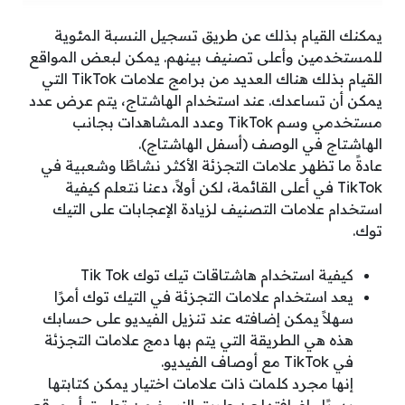
يمكنك القيام بذلك عن طريق تسجيل النسبة المئوية
للمستخدمين وأعلى تصنيف بينهم.
يمكن لبعض المواقع
القيام بذلك هناك العديد من برامج علامات TikTok التي
يمكن أن تساعدك.
عند استخدام الهاشتاج، يتم عرض عدد
مستخدمي وسم TikTok وعدد المشاهدات بجانب
الهاشتاج في الوصف (أسفل الهاشتاج).
عادةً ما تظهر علامات التجزئة الأكثر نشاطًا وشعبية في
TikTok في أعلى القائمة، لكن أولاً، دعنا نتعلم كيفية
استخدام علامات التصنيف لزيادة الإعجابات على التيك
توك.
كيفية استخدام هاشتاقات تيك توك Tik Tok
يعد استخدام علامات التجزئة في التيك توك أمرًا
سهلاً يمكن إضافته عند تنزيل الفيديو على حسابك
هذه هي الطريقة التي يتم بها دمج علامات التجزئة
في TikTok مع أوصاف الفيديو.
إنها مجرد كلمات ذات علامات اختيار يمكن كتابتها