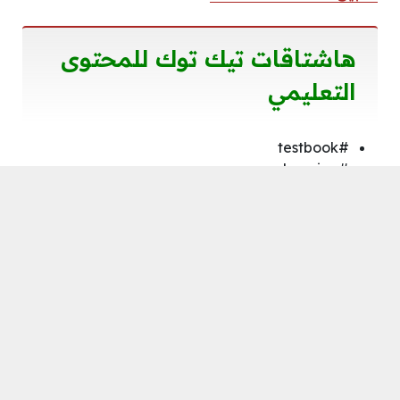
هاشتاقات تيك توك للمحتوى
التعليمي
#testbook
#learning
#edutok
#knowledge
#mindpower
#jobtips
#careergoals
#education
#businesstips
شاهد أيضًا:
كيف اطلع اكسبلور في التيك توك | زيادة
مشاهدات ومتابعين حقيقيين