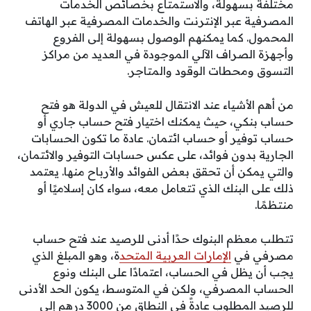
مختلفة بسهولة، والاستمتاع بخصائص الخدمات
المصرفية عبر الإنترنت والخدمات المصرفية عبر الهاتف
المحمول. كما يمكنهم الوصول بسهولة إلى الفروع
وأجهزة الصراف الآلي الموجودة في العديد من مراكز
التسوق ومحطات الوقود والمتاجر.
من أهم الأشياء عند الانتقال للعيش في الدولة هو فتح
حساب بنكي، حيث يمكنك اختيار فتح حساب جاري أو
حساب توفير أو حساب ائتمان. عادة ما تكون الحسابات
الجارية بدون فوائد، على عكس حسابات التوفير والائتمان،
والتي يمكن أن تحقق بعض الفوائد والأرباح منها. يعتمد
ذلك على البنك الذي تتعامل معه، سواء كان إسلاميًا أو
منتظمًا.
تتطلب معظم البنوك حدًا أدنى للرصيد عند فتح حساب
مصرفي في
الإمارات العربية المتحد
ة، وهو المبلغ الذي
يجب أن يظل في الحساب، اعتمادًا على البنك ونوع
الحساب المصرفي، ولكن في المتوسط، يكون الحد الأدنى
للرصيد المطلوب عادةً في النطاق من 3000 درهم إلى