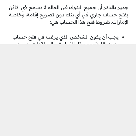
جدير بالذكر أن جميع البنوك في العالم لا تسمح لأي كائن
بفتح حساب جاري في أي بنك دون تصريح إقامة. وخاصة
الإمارات. شروط فتح هذا الحساب هي:
يجب أن يكون الشخص الذي يرغب في فتح حساب
بدون إقامة موجودًا بالفعل في الدولة؛ ليتسنى له
التوقيع على مستندات فتح حساب مختلفة.
مطلوب نسخة من جواز السفر أو شهادة راتب
صاحب العمل أو خطاب عدم ممانعة أو خطاب من
أفراد الأسرة مع إقامة سارية المفعول.
ممنوع فتح اي حساب بنكي بأقل من ثلاثة آلاف درهم.
اقرأ أيضًا:
تمويل شخصي براتب 4000 ريال
كيف يمكن للعميل تحديد
البنك المناسب لفتح حساب