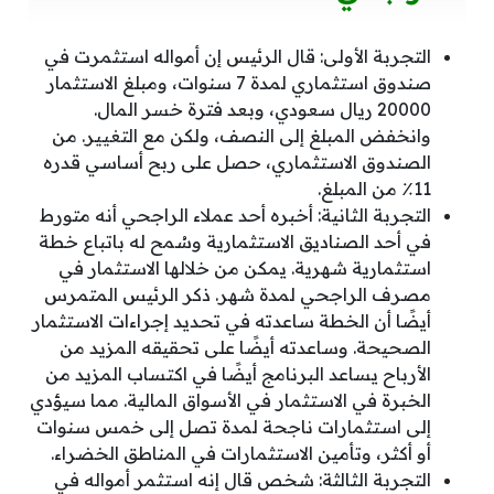
التجربة الأولى: قال الرئيس إن أمواله استثمرت في
صندوق استثماري لمدة 7 سنوات، ومبلغ الاستثمار
20000 ريال سعودي، وبعد فترة خسر المال.
وانخفض المبلغ إلى النصف، ولكن مع التغيير. من
الصندوق الاستثماري، حصل على ربح أساسي قدره
11٪ من المبلغ.
التجربة الثانية: أخبره أحد عملاء الراجحي أنه متورط
في أحد الصناديق الاستثمارية وسُمح له باتباع خطة
استثمارية شهرية. يمكن من خلالها الاستثمار في
مصرف الراجحي لمدة شهر. ذكر الرئيس المتمرس
أيضًا أن الخطة ساعدته في تحديد إجراءات الاستثمار
الصحيحة. وساعدته أيضًا على تحقيقه المزيد من
الأرباح يساعد البرنامج أيضًا في اكتساب المزيد من
الخبرة في الاستثمار في الأسواق المالية. مما سيؤدي
إلى استثمارات ناجحة لمدة تصل إلى خمس سنوات
أو أكثر، وتأمين الاستثمارات في المناطق الخضراء.
التجربة الثالثة: شخص قال إنه استثمر أمواله في