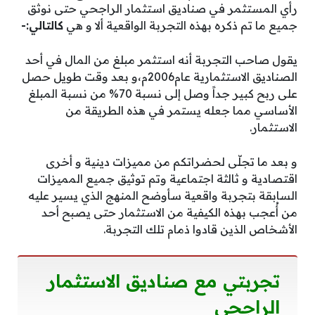
رأي المستثمر في صناديق استثمار الراجحي حتى نوثق
جميع ما تم ذكره بهذه التجربة الواقعية ألا و هي
كالتالي:-
يقول صاحب التجربة أنه استثمر مبلغ من المال في أحد
الصناديق الاستثمارية عام2006م،و بعد وقت طويل حصل
على ربح كبير جداً وصل إلى نسبة 70% من نسبة المبلغ
الأساسي مما جعله يستمر في هذه الطريقة من
الاستثمار.
و بعد ما تجلّى لحضراتكم من مميزات دينية و أخرى
اقتصادية و ثالثة اجتماعية وتم توثيق جميع المميزات
السابقة بتجربة واقعية سأوضح المنهج الذي يسير عليه
من أُعجب بهذه الكيفية من الاستثمار حتى يصبح أحد
الأشخاص الذين قادوا ذمام تلك التجربة.
تجربتي مع صناديق الاستثمار
الراجحي