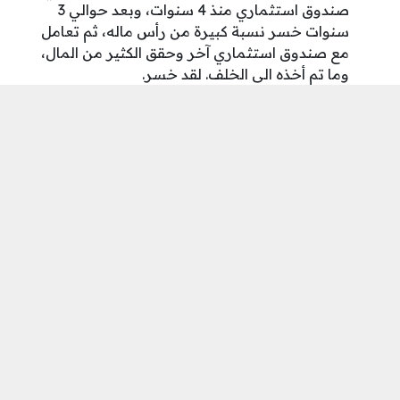
صندوق استثماري منذ 4 سنوات، وبعد حوالي 3
سنوات خسر نسبة كبيرة من رأس ماله، ثم تعامل
مع صندوق استثماري آخر وحقق الكثير من المال،
وما تم أخذه الى الخلف. لقد خسر.
الدرس الرابع: قال الرئيس إنه استثمر مبلغًا من
المال في أحد الصناديق الاستثمارية عام 2006 م،
وبعد فترة طويلة حقق ربحًا كبيرًا جدًا، حوالي 70٪
من قيمة المبلغ الأساسي، مما سمح له لمواصلة
استثمار أمواله يتم استثمارها في صناديق الاستثمار.
تجربتي مع صناديق الاستثمار
الراجحي للأسهم السعودية
صندوق الراجحي للأسهم السعودية هو أحد الصناديق التي
تقوم بتحويل الأرباح كل 3 أشهر، مما يعني أنه من
الصناديق التي لديها أرباح ربع سنوية.