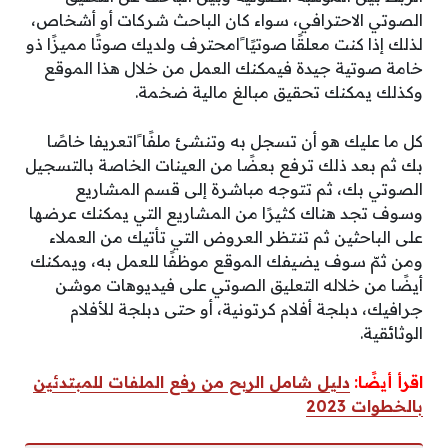
الصوتي الاحترافي، سواء كان الباحث شركات أو أشخاص،
لذلك إذا كنت معلقًا صوتيًا ًامحترف ولديك صوتًا مميزًا ذو
خامة صوتية جيدة فيمكنك العمل من خلال هذا الموقع
وكذلك يمكنك تحقيق مبالغ مالية ضخمة.
كل ما عليك هو أن تسجل به وتنشئ ملفًا ًاتعريفا خاصًا
بك ثم بعد ذلك ترفع بعضًا من العينات الخاصة بالتسجيل
الصوتي بك، ثم تتوجه مباشرة إلى قسم المشاريع
وسوف تجد هناك كثيرًا من المشاريع التي يمكنك عرضها
على الباحثين ثم تنتظر العروض التي تأتيك من العملاء
ومن ثمّ سوف يضيفك الموقع موظفًا للعمل به، ويمكنك
أيضًا من خلاله التعليق الصوتي على فيديوهات موشن
جرافيك، دبلجة أفلام كرتونية، أو حتى دبلجة للأفلام
الوثائقية.
اقرأ أيضًا:
دليل شامل الربح من رفع الملفات للمبتدئين
بالخطوات 2023