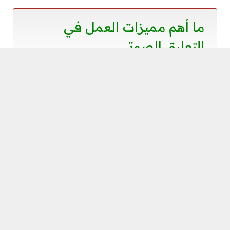
ما أهم مميزات العمل في
التعليق الصوتي
بعدما استعرضنا أفضل مواقع للربح من التعليق الصوتي
بالعربية 2023 Voice over سوف نتعرف على أهم
مميزات العمل بمجال التعليق الصوتي عبر المواقع
الإلكترونية وهي كالتالي:
تحقيق دخل ثابت سواء كان يوميًا أو شهريًا، إلى
جانب وجود ربح مادي مقابل الخدمة سواء كانت
بالساعة، أو بالمقال، أو التفريعات الصوتية ،أو التعليق
الصوتي وقد تزيد ساعة المعلق الصوتي عن 20 دولارًا.
كذلك يمكنك الحصول على كثير من المعجبين
والمتابعين الذين يكونون قاعدة جماهيرية كبيرة مما
يزيد من فرص عملك وكسبك للمال.
إذا كنت تنوع من مجالات عملك من خلال التعليق