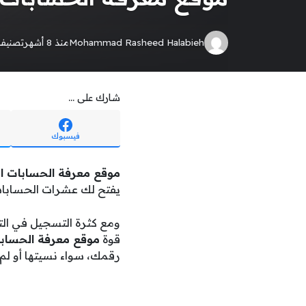
Mohammad Rasheed Halabieh
منذ 8 أشهر
تصنيف
شارك على ...
فيسبوك
موقع معرفة الحسابات ال
يفتح لك عشرات الحسابات
ومع كثرة التسجيل في الت
قوة
موقع معرفة الحسابا
رقمك، سواء نسيتها أو لم ت