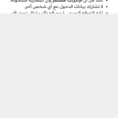
لا تشارك بيانات الدخول مع أي شخص آخر.
تابع الموقع الرسمي لبريد الجزائر بشكل دوري لأي
تحديثات جديدة.
أهمية هذه المنصة الرقمية
اعتماد منصة التسجيل في مسابقة بريد الجزائر 2025
يمثل خطوة متقدمة نحو التحول الرقمي في التوظيف
العمومي بالجزائر، ويعزز مبدأ تكافؤ الفرص والشفافية.
كما توفر المنصة تجربة أكثر سهولة وسرعة للمرشحين
في مختلف الولايات، دون الحاجة إلى التنقل أو الحضور
الشخصي.
الخاتمة