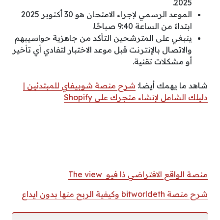
2025.
الموعد الرسمي لإجراء الامتحان هو 30 أكتوبر 2025
ابتداءً من الساعة 9:40 صباحًا.
ينبغي على المترشحين التأكد من جاهزية حواسيبهم
والاتصال بالإنترنت قبل موعد الاختبار لتفادي أي تأخير
أو مشكلات تقنية.
شاهد ما يهمك أيضا:
شرح منصة شوبيفاي للمبتدئين |
دليلك الشامل لإنشاء متجرك على Shopify
منصة الواقع الافتراضي ذا فيو The view
شرح منصة bitworldeth وكيفية الربح منها بدون ايداع