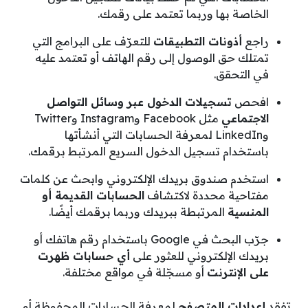
الخاصة بها وربما تعتمد على رقمك.
راجع
أذونات التطبيقات
للتعرّف على البرامج التي
تمتلك حق الوصول إلى رقم الهاتف أو تعتمد عليه
في التحقق.
افحص
تسجيلات الدخول عبر وسائل التواصل
الاجتماعي
مثل Facebook وInstagram وTwitter
وLinkedIn لمعرفة الحسابات التي أنشأتها
باستخدام تسجيل الدخول السريع المرتبط برقمك.
استخدم صندوق بريدك الإلكتروني وابحث عن كلمات
مفتاحية محددة لاكتشاف
الحسابات القديمة أو
المنسية
المرتبطة ببريدك وربما برقمك أيضًا.
جرّب البحث في Google باستخدام رقم هاتفك أو
بريدك الإلكتروني للعثور على
أي حسابات ظهرت
على الإنترنت
أو مسجّلة في مواقع مختلفة.
تفقد
إعدادات المتصفح
لمعرفة الحسابات المحفوظة أو