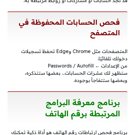
قد تجد حسابات أو مشاركات أو روابط مرتبطة به.
فحص الحسابات المحفوظة في
المتصفح
المتصفحات مثل Chrome وEdge تحفظ تسجيلات
دخولك تلقائيًا.
من الإعدادات ← Passwords / Autofill
ستظهر لك عشرات الحسابات… بعضها ستتذكره،
وبعضها ستتفاجأ بوجوده.
برنامج معرفة البرامج
المرتبطة برقم الهاتف
برنامج فحص ارتباطات رقم الهاتف هو أداة ذكية تمكنك