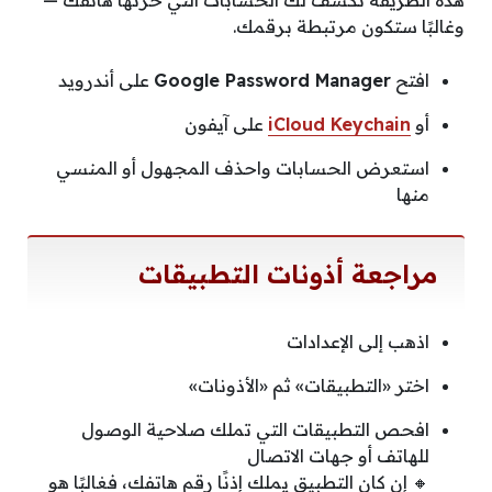
هذه الطريقة تكشف لك الحسابات التي خزّنها هاتفك —
وغالبًا ستكون مرتبطة برقمك.
افتح
Google Password Manager
على أندرويد
أو
iCloud Keychain
على آيفون
استعرض الحسابات واحذف المجهول أو المنسي
منها
مراجعة أذونات التطبيقات
اذهب إلى الإعدادات
اختر «التطبيقات» ثم «الأذونات»
افحص التطبيقات التي تملك صلاحية الوصول
للهاتف أو جهات الاتصال
🔸 إن كان التطبيق يملك إذنًا رقم هاتفك، فغالبًا هو