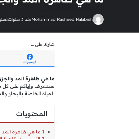
Mohammad Rasheed Halabieh
منذ 3 سنوات
تصن
شارك على ...
فيسبوك
ما هي ظاهرة المد والجز
سنتعرف وإياكم على كل ما
للمياه الخاصة بالبحار وا
المحتويات
1 ما هي ظاهرة المد والجزر