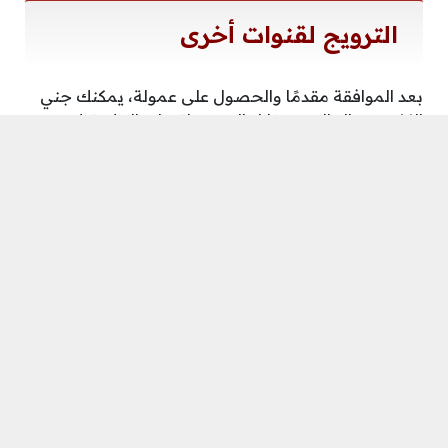
الترويج لقنوات أخرى
بعد الموافقة مقدمًا والحصول على عمولة، يمكنك جني
الكثير من المال من خلال الترويج لقنوات التيك توك
الأخرى، والنظر في تجربة الآخرين في الاستفادة من
الترويج لقنوات الآخرين، يمكنك الحصول على 100-200
دولار إذا كان لديك أكثر من 100000 متابع.
كم هي نقاط تيك توك والهدايا
والجوائز؟
بشكل عام، قيمة النقاط غير محدودة، لأن تحويل هذه
النقاط إلى ربح يعتمد بشكل أساسي على الهدايا التي
يتلقاها المستخدم