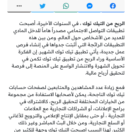
الربح من التيك توك
، في السنوات الأخيرة، أصبحت
تطبيقات التواصل الاجتماعي مصدراً هاماً للدخل المادي
للعديد من الأشخاص حول العالم. ومن بين هذه
التطبيقات الرائجة التي أثبتت جدواها في إنشاء فرص
عمل جديدة، يأتي تطبيق تيك توك الشهير. إن الفكرة
الأساسية وراء الربح من تطبيق تيك توك تكمن في
تحويل الشهرة والانتشار الواسع على المنصة إلى فرصة
لتحقيق أرباح مالية.
فمع زيادة عدد المشاهدين والمتابعين لصفحات حسابات
تيك توك الناجحة، يمكن لأصحابها الاستفادة من مجموعة
من الخيارات المختلفة لتحقيق الربح، كالاشتراك في
برامج الإعلانات، أو الشراكات التجارية مع العلامات
التجارية ، أو حتى بمقابل الإنتاج الإعلامي والترويج للأغاني
أو السلع التجارية، ومن خلال البث المباشر وغير ذلك
الكثير. لهذا السبب اصبحت التيك توك وجهة للكثير من