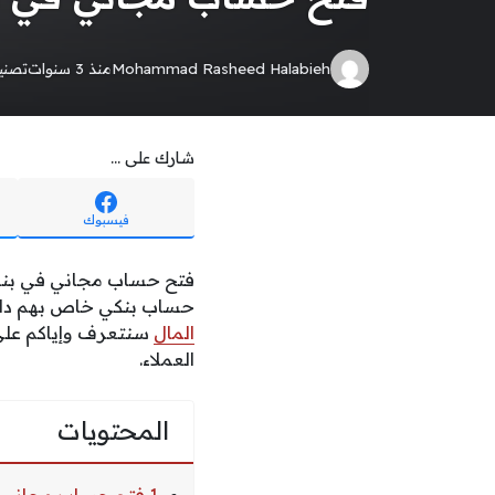
Mohammad Rasheed Halabieh
منذ 3 سنوات
تصن
شارك على ...
فيسبوك
فتح
حساب
مجاني
في
بن
حساب
بنكي
خاص
بهم
دا
المال
سنتعرف
وإياكم
على
العملاء
.
المحتويات