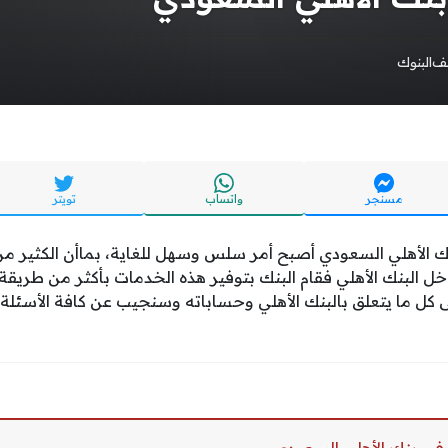
يف
البنوك
مسنجر
واتساب
تويتر
ك
الأهلي السعودي
أصبح
أمر
سلس
وسهل
للغاية
،
بما
أن
الكثير
من
خل
البنك
الأهلي
فقام
البنك
بتوفير
هذه
الخدمات
بأكثر
من
طريقة
كل
ما
يتعلق
بالبنك
الأهلي
وحساباته
وسنجيب
عن
كافة
الأسئلة