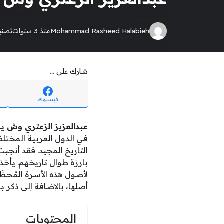
Mohammad Rasheed Halabieh
منذ 3 سنوات
تصن
شارك على ...
فيسبوك
عبدالعزيز الزعتري وش ي
في الدول العربية المختلف
التاريخ المجيد. فقد أنجب
بارزة طوال تاريخهم. يأخذ
لأصول هذه الأسرة المُحظَ
أصلها، بالإضافة إلى ذكر
المحتويات