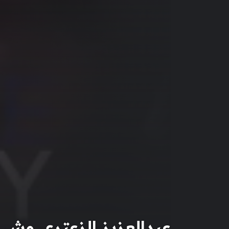
عبدالعزيز الزعتري وش 