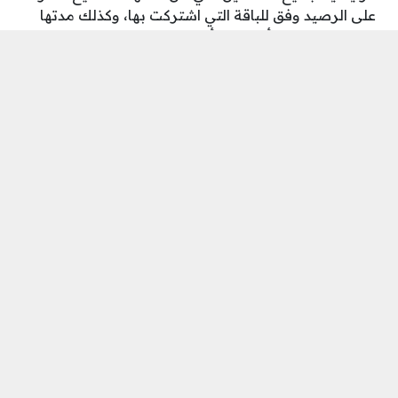
على الرصيد وفق للباقة التي اشتركت بها، وكذلك مدتها
سواء كانت يوميًا أو شهريًا أو سنويًا.
وليس هذا فحسب بل يوجد العديد من المعلومات التي
توضح عدد الرسائل التي قمت باستخدامها والعدد
المتبقي لك من الرسائل كذلك، وذلك كله من خلال الباقة،
وستكتشف بنفسك العديد من الميزات الرائعة الأخرى.
شاهد أيضًا:
شرح تطبيق Byte الجديد البديل لـ Vine مع
خاصية الربح من الفيديوهات
التحكم في بطاقة ياهلا على
أقرب اليك
يمنحك
تحميل تطبيق أقرب اليك 2023
تحكم بشكل
كامل في بطاقة ياهلا، كما يمكنك التحويل بين البطاقات