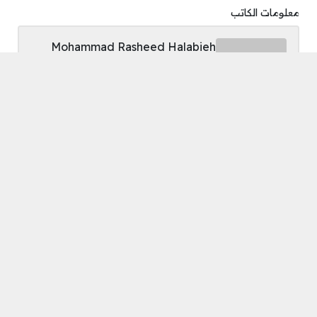
معلومات الكاتب
Mohammad Rasheed Halabieh
مواقع التواصل
اقرأ المزيد في
منوعات
رابط التسجيل في قدا حات
عدد 2 بالشراكة مع
اليونيسيف
رابط التسجيل في كود