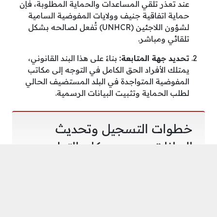
عند تعذر تلقي المساعدات والحماية المطلوبة، فإن
حماية اتفاقية جنيف وولايات المفوضية السامية
لشؤون اللاجئين (UNHCR) تُفعل لصالحه بشكل
تلقائي ومباشر.
تحديد جهة المتابعة:
بناءً على هذا البند القانوني،
يمتلك الأفراد الحق الكامل في التوجه إلى مكاتب
المفوضية المتواجدة في البلد المستضيف الحالي
لطلب الحماية وتثبيت البيانات الرسمية.
خطوات التسجيل وتحديث
البيانات بحسب مكان التواجد
توزع طلبات المتابعة والتحديث بمرونة بالاعتماد على
التوزيع الجغرافي الحالي للمتقدمين: