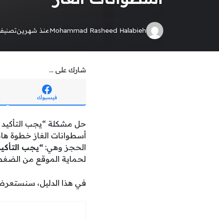
Mohammad Rasheed Halabieh
منذ شهرين
تصنيف
شارك على ...
فيسبوك
حل مشكلة “يجب التأكيد 
أسطوانات الغاز خطوة ها
الحجز وهي:
“يجب التأكي
لحماية الموقع من الضغط
في هذا الدليل، سنستعرض