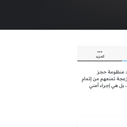
المزيد
د منظومة حجز
زعجة تمنعهم من إتمام
 بل هي إجراء أمني