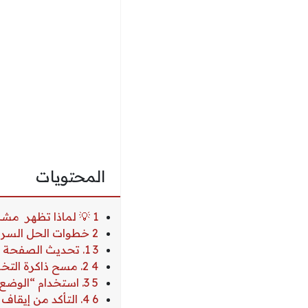
المحتويات
1 💡 لماذا تظهر مشكلة “يجب التأكيد أنك لست برنامج روبوت” في منظومة حجز أسطوانات الغاز
2 خطوات الحل السريع (بالترتيب)
3 1. تحديث الصفحة (Refresh)
4 2. مسح ذاكرة التخزين المؤقت للمتصفح
5 3. استخدام “الوضع المتخفي” (Incognito Mode)
6 4. التأكد من إيقاف مانع الإعلانات (AdBlocker)