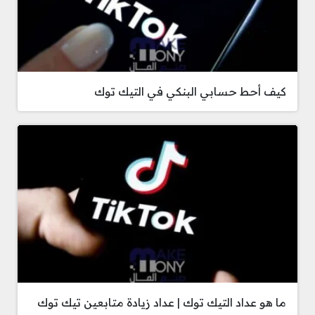
كيف أحط حسابي البنكي في التيك توك
ما هو عداد التيك توك | عداد زيادة متابعين تيك توك