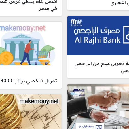
أفضل بنك يعطي قرض ش
ي التجاري
في مصر
 تحويل مبلغ من الراجحي
جحي
تمويل شخصي براتب 4000 ريال