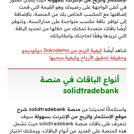
في أعلى الواجهة على رصيدك وهو القيمة التي قمت
إضافتها مع المكسب الخاص بك من المنصة، بالإضافة
إلى توافر باقة مكسب متواجدة على مدارالسنة، وتتوفر
أيضًا باقات متعددة تمكنك من خلالها من تحديد الباقة
التي تريدها وفقًا لحاجتك وامكانياتك.
شاهد أيضًا:
كيفية الربح من Dokodemo دوكوديمو
وحقيقة تحقيق الأرباح وكيفية سحبها
أنواع الباقات في منصة
solidtradebank
واستكمالًا لحديثنا عن
منصة solidtradebank شرح
موقع الإستثمار والربح من الإنترنت بسهولة
سوف
نتعرف على باقات منصة solidtradebank حيث تشمل
هذه المنصة على العديد من أنواع الباقات، ويمكنك اختيار