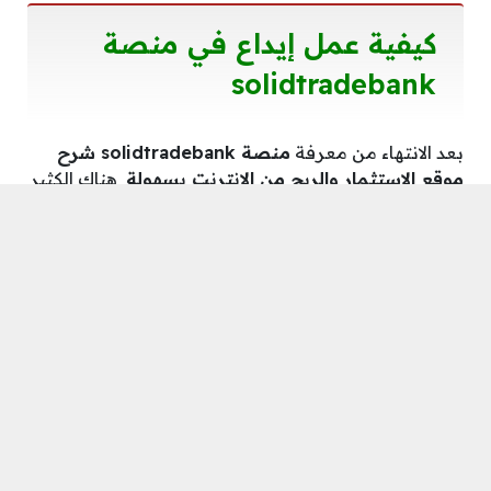
كيفية عمل إيداع في منصة
solidtradebank
بعد الانتهاء من معرفة
منصة solidtradebank شرح
موقع الإستثمار والربح من الإنترنت بسهولة
هناك الكثير
من الخطوات التي يجب اجرائها بدقة شديدة حتى
تستطيع إتمام عملية الإيداع في حسابك بشكل سليم
وتتمثل في الآتي:
تحديد الباقة الملائمة لك ثم الضغط على شراء.
سوف يتم إرسال لك رسالة يرجى الضغط على خانة
تأكيد.
الضغط على ملء رصيد وانتظار التحميل.
سوف يتضح إمامك معلومات عن رقم الهاتف
الخاص بنا، يرجى إدخال رقم الهاتف الذي تستعمله
خلال هذه الفترة.