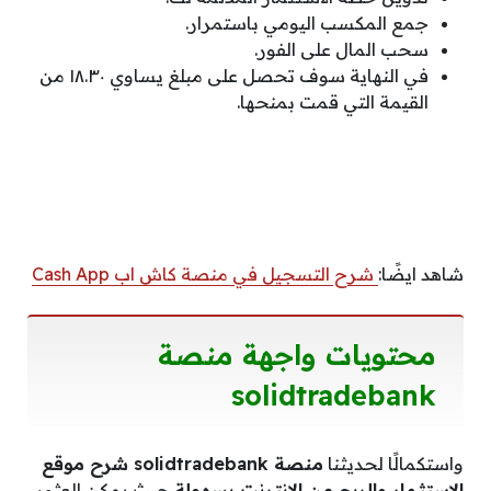
جمع المكسب اليومي باستمرار.
سحب المال على الفور.
في النهاية سوف تحصل على مبلغ يساوي ١٨.٣٠ من
القيمة التي قمت بمنحها.
شاهد ايضًا:
شرح التسجيل في منصة كاش اب Cash App
محتويات واجهة منصة
solidtradebank
واستكمالًا لحديثنا
منصة solidtradebank شرح موقع
الإستثمار والربح من الإنترنت بسهولة
حيث يمكن العثور