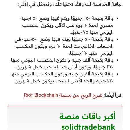
الباقة المناسبة لك وفقًا لاحتياجك، وتتمثل في الآتي:
باقة بقيمة ٢٥٠ جنيهًا ويتم فيها وضع ٢٥٠جنيه
مصري لمدة ٦٠ يوم على الأقل ويكون المكسب
اليومي منها ٧٥ جنيهًا.
باقة بقيمة ٥٠٠ جنيهًا ويتم فيها وضع ٥٠٠جنيه في
الحساب الخاص بك لمدة ٦٠ يوم ويكون المكسب
اليومي منها ٢٦٠جنيهًا.
باقة بقيمة آلف جنيه و يكون المكسب اليومي منها
٣٤٠ جنيهًا، ويكون أدنى حد للسحب خلال شهرين.
باقة بقيمة ألفين جنيه ويكون المكسب اليومي منها
٧٢٠ جنيه والحد الأدنى للسحب يكون خلال شهرين.
اقرأ أيضًا:
شرح الربح من منصة Riot Blockchain
أكبر باقات منصة
solidtradebank