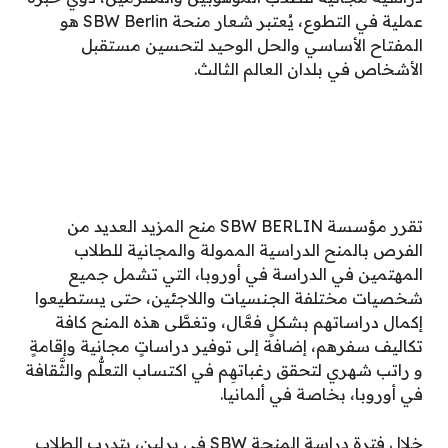
عملية في التطوع، يُعتبر شعار منحة SBW Berlin هو
المفتاح الأساسي والحل الوحيد لتحسين مستقبل
الأشخاص في بلدان العالم الثالث.
تقرر مؤسسة SBW BERLIN منح المزيد العديد من
الفرص بالمنح الدراسية الممولة والمجانية للطلاب
المهتمين في الدراسة في أوروبا، التي تشمل جميع
شخصيات مختلفة الجنسيات واللاجئين، حتى يستطيعوا
إكمال دراساتهم بشكلٍ فعَّال، وتغطَّى هذه المنح كافة
تكاليف سفرهم، إضافة إلى توفير دراساتٍ مجانية وإقامةٍ
و راتب شهري لتحقق رغباتهِم في اكتساب التعلُّم والثَّقافة
في أوروبا، بخاصة في ألمانيا.
خلال فترة دراسة المنحة SBW في برلين، يتدرب الطلاب