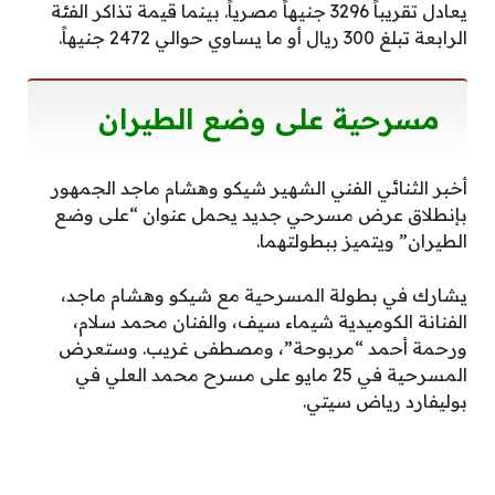
يعادل تقريباً 3296 جنيهاً مصرياً. بينما قيمة تذاكر الفئة
الرابعة تبلغ 300 ريال أو ما يساوي حوالي 2472 جنيهاً.
مسرحية على وضع الطيران
أخبر الثنائي الفني الشهير شيكو وهشام ماجد الجمهور
بإنطلاق عرض مسرحي جديد يحمل عنوان “على وضع
الطيران” ويتميز ببطولتهما.
يشارك في بطولة المسرحية مع شيكو وهشام ماجد،
الفنانة الكوميدية شيماء سيف، والفنان محمد سلام،
ورحمة أحمد “مربوحة”، ومصطفى غريب. وستعرض
المسرحية في 25 مايو على مسرح محمد العلي في
بوليفارد رياض سيتي.