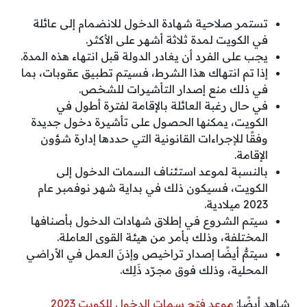
تستمر صلاحية شهادة الدخول للانضمام إلى عائلة
في الكويت لمدة ثلاثة أشهر على الأكثر.
يجب على الفرد أن يغادر الدولة قبل انتهاء هذه المدة.
إذا تم انتهاك هذا الشرط، فسيتم تطبيق عقوبات، بما
في ذلك منع إصدار التأشيرات للشخص.
في حال رغبة العائلة بالإقامة لفترة أطول في
الكويت، يمكنها الحصول على تأشيرة دخول جديدة
وفقًا للإجراءات القانونية التي حددها إدارة شؤون
الإقامة.
بالنسبة لموعد استئناف السمات الدخول إلى
الكويت، فسيكون ذلك في بداية شهر نوفمبر عام
2023 ميلادية.
سيتم الشروع في إطلاق شهادات الدخول بأصنافها
المختلفة، وذلك بأمر من هيئة القوى العاملة.
سيتمُّ أيضًا إصدار تراخيص وإذنَ العمل في الأراضي
المحلية، وذلك فوق مجرّد ذَلِك.
شاهد أيضًا:
موعد فتح سمات الدخول للكويت 2023