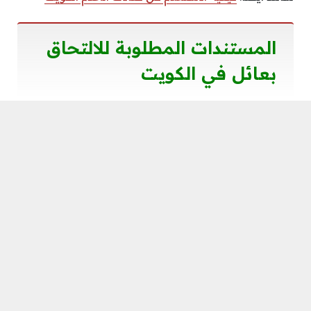
المستندات المطلوبة للالتحاق
بعائل في الكويت
تتضمن الأوراق المطلوبة للحصول على تصريح الإقامة
لانضمام العائلة إلى المقيم والمعيل على النحو التالي:
وثيقة طلب العلامة اللازمة لدخول المكان المتاحة
في إدارة شؤون الهجرة.
يجب تزويد المعال بنسخة سارية المفعول لمدة
عامين من جواز السفر.
تقديم نسخة من البطاقة المدنية للكفيل.
تعني إثبات الصلة القرابية بين الشخص المقيم
والمعال.
وثيقة تثبت قيمة الأجر للموظفين العاملين في
المؤسسات الخاصة.