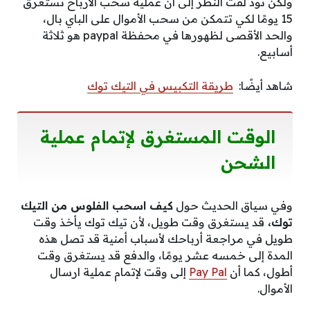
ولكن نود لفت النظر إلى أن عملية سحب الارباح تستغرق
15 يومًا لكي تتمكن من سحب الأموال على الباي بال،
والحد الأقصى لظهورها في محفظة paypal هو ثلاثة
أسابيع.
شاهد أيضًا:
طريقة التكبيس في التيك توك
الوقت المستغرق لإتمام عملية
الشحن
وفي سياق الحديث حول
كيف اسحب الفلوس من التيك
توك،
قد يستغرق وقت طويل، لأن تيك توك يأخذ وقت
طويل في مراجعة أرباحك لأسباب أمنية قد تصل هذه
المدة إلى خمسه عشر يومًا، والدفع قد يستغرق وقت
أطول، كما أن
Pay Pal
إلى وقت لإتمام عملية ارسال
الأموال.