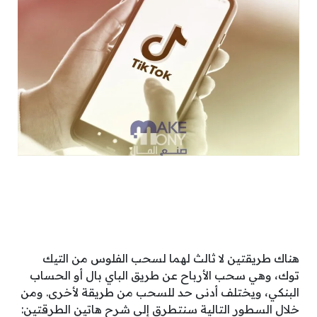
هناك طريقتين لا ثالث لهما لسحب الفلوس من التيك
توك، وهي سحب الأرباح عن طريق الباي بال أو الحساب
البنكي، ويختلف أدنى حد للسحب من طريقة لأخرى. ومن
خلال السطور التالية سنتطرق إلى شرح هاتين الطرقتين: