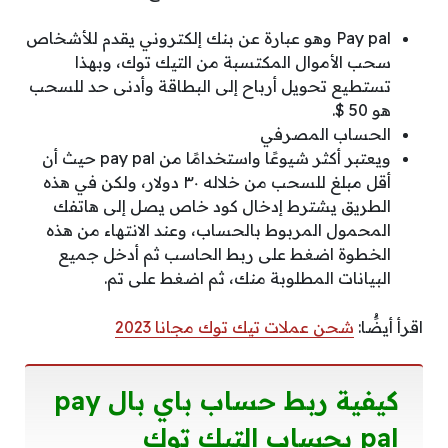
Pay pal وهو عبارة عن بنك إلكتروني يقدم للأشخاص
سحب الأموال المكتسبة من التيك توك، وبهذا
تستطيع تحويل أرباح إلى البطاقة وأدنى حد للسحب
هو 50 $.
الحساب المصرفي
ويعتبر أكثر شيوعًا واستخدامًا من pay pal حيث أن
أقل مبلغ للسحب من خلاله ٣٠ دولار، ولكن في هذه
الطريق يشترط إدخال كود خاص يصل إلى هاتفك
المحمول المربوط بالحساب، وعند الانتهاء من هذه
الخطوة اضغط على ربط الحاسب ثم أدخل جميع
البيانات المطلوبة منك، ثم اضغط على تم.
اقرأ أيضًُا:
شحن عملات تيك توك مجانا 2023
كيفية ربط حساب باي بال
pay
pal
بحساب التيك توك