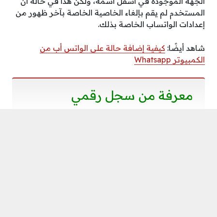
الجهة الموجودة في أسفل اسمه، ولكن هذا في حالة أن
المستخدم لم يقم بإلغاء الخاصية الخاصة بآخر ظهور من
إعدادات الواتساب الخاصة بذلك.
شاهد أيضًا:
كيفية إضافة حالة على الواتس أب من
الكمبيوتر Whatsapp
معرفة من سجل رقمي
واستكمالًا لحديثنا عن كيف أعرف اذا الشخص حذف
رقمي من الواتس، نتطرق للحديث حول من سجل رقمي
وذلك لأنه في حال كنت تمتلك هاتف أندرويد أو هاتف
أيفون وكنت ترغب في معرفة ذلك فيمكنك
اتباع التالي
.
قم بفتح تطبيق الواتساب و تسجيل رقم هاتفك.
قم بالضغط على الدردشات الموجودة في الجزء
السفلي للشاشة تطبيق الواتساب.