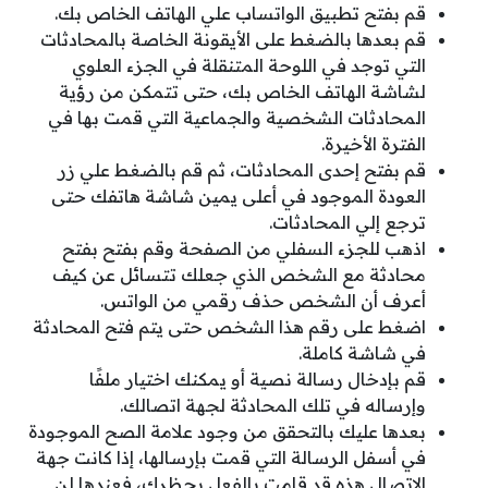
قم بفتح تطبيق الواتساب علي الهاتف الخاص بك.
قم بعدها بالضغط على الأيقونة الخاصة بالمحادثات
التي توجد في اللوحة المتنقلة في الجزء العلوي
لشاشة الهاتف الخاص بك، حتى تتمكن من رؤية
المحادثات الشخصية والجماعية التي قمت بها في
الفترة الأخيرة.
قم بفتح إحدى المحادثات، ثم قم بالضغط علي زر
العودة الموجود في أعلى يمين شاشة هاتفك حتى
ترجع إلي المحادثات.
اذهب للجزء السفلي من الصفحة وقم بفتح بفتح
محادثة مع الشخص الذي جعلك تتسائل عن كيف
أعرف أن الشخص حذف رقمي من الواتس.
اضغط على رقم هذا الشخص حتى يتم فتح المحادثة
في شاشة كاملة.
قم بإدخال رسالة نصية أو يمكنك اختيار ملفًا
وإرساله في تلك المحادثة لجهة اتصالك.
بعدها عليك بالتحقق من وجود علامة الصح الموجودة
في أسفل الرسالة التي قمت بإرسالها، إذا كانت جهة
الاتصال هذه قد قامت بالفعل بحظرك، فعندها لن