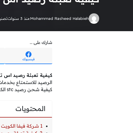
Mohammad Rasheed Halabieh
منذ 3 سنوات
تصن
شارك على ...
فيسبوك
كيفية تعبئة رصيد اس ت
الرصيد للاستمتاع بخدمات الاتصال والإنتر
كيفية شحن رصيد stc الكويت من خلال إظهار خطوات شحن رصيد ST ج الكويت عن طريق بوابات الشحن المتاحة.
المحتويات
1 شركة فيفا الكويت STC سابقا