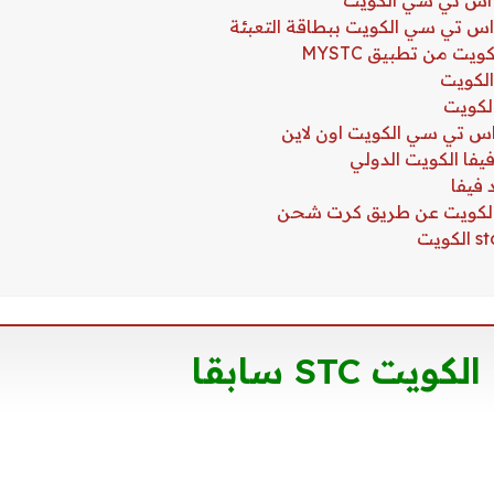
ت STC سابقا