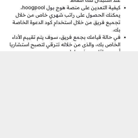
عند استبدال تلك النقاط.
كيفية التعدين على منصة هوج بول hoogpool
،
يمكنك الحصول على راتب شهري خاص من خلال
تجميع فريق من خلال استخدام كود الدعوة الخاصة
بك.
في حالة قيامك بجمع فريق، سوف يتم تقييم الأداء
الخاص بك، والذى من خلاله تترقي لتصبح استشاريا
أو مدير إقليمي، في بلدك.
يمكن من خلال منصة hoogpool ان تقوم بعملية
التعدين الجماعي.
شاهد ايضًا:
هل منصة hoogpool حرام | حكم الاستثمار
في منصة هوج بول
شاهد أيضًا:
شرح التداول في منصة MTFE
أسئلة شائعة حول كيفية