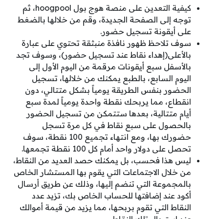
كيفية التعدين على منصة هوج بول hoogpool
، ثم
توجه إلى الصفحة الجديدة، وقم من خلالها بالضغط
على أيقونة تسجيل حضور.
سوف تلاحظ ظهور نافذة منبثقة تحتوي على عبارة
بالأعلى(إهداء نقاط عند تسجيل حضور)، وسوف تجد
بالأسفل سبع أيقونات مرقمة من اليوم الأول إلى
اليوم السابع، بالطبع يمكنك من خلالها، تسجيل
الحضور بنفس الطريقة يومياً بشكل متتالي، دون
انقطاع، مما يربحك نقطة واحدة يومياً لمدة سبع
أيام متتالية، بعدها ستتمكن من تسجيل الحضور
بالحصول على سبع نقاط في كل مرة تسجل
حضورك بها، ومع انتهاء تجميع 100 نقطة، سوف
تحصل على دولار واحد أمام كل 100 نقطة تجمعها.
ليس هذا فحسب، بل يمكنك حصد العديد من النقاط،
من خلال الاجتماعات التي يقوم بها المستشار الخاص
بالمجموعة التي تنضم إليها، وذلك عن طريق أرسال
أكود عند إضافتها للحساب الخاص بك، تزيد عدد
النقاط التي تقوم بربحها، مما يزيد من قيمة أموالك