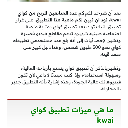
بعد أن شرحنا لكم
كم عدد المتابعين للربح من كواي
kwai، نود ان نبين لكم ماهية هذا التطبيق.
على غرار
تطبيق التيك توك يعد تطبيق كواي بمثابة منصة
اجتماعية صينية شهيرة تدعم مقاطع فيديو قصيرة،
وتشير الإحصائيات إلى أنه بلغ عدد مستخدمي تطبيقك
كواي نحو 300 مليون شخص، وهذا دليل كبير على
مصداقيته.
ونشيربالذكر أن تطبيق كواي يتمتع بأرباحه العالية،
وسهولة استخدامه، وإذا كنت مبتدئا لا داعي لأن تكون
فيديوهاتك عالية الجودة، وهذه إشارة بأنه التطبيق جدير
بالمحاولة.
ما هي ميزات تطبيق كواي
kwai