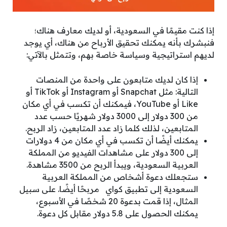
إذا كنت مقيمًا في السعودية، أو لديك معارف هناك؛
فنبشرك بأنه يمكنك تحقيق الأرباح من هناك، أي يوجد
لديهم استراتيجية وسياسة خاصة بهم، وتتمثل بالآتي:
إذا كان لديك متابعون على واحدة من المنصات
التالية: مثل Snapchat أو Instagram أو TikTok أو
Like أو YouTube، فيمكنك أن تكسب في أي مكان
من 300 دولار إلى 3000 دولار شهريًا حسب عدد
المتابعين، لذلك كلما زاد عدد المتابعين، زاد الربح.
يمكنك أيضًا أن تكسب في أي مكان من 4 دولارات
إلى 300 دولار على مشاهدات الفيديو من المملكة
العربية السعودية، ويبدأ الربح من 3500 مشاهدة.
ستجعلك دعوة أشخاص من المملكة العربية
السعودية إلى تطبيق كواي مربحًا أيضًا. على سبيل
المثال، إذا قمت بدعوة 20 شخصًا في الأسبوع،
يمكنك الحصول على 5.8 دولار مقابل كل دعوة.