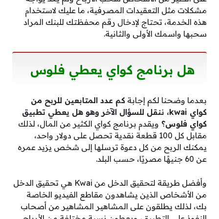
مشكلات مثل التعقيدات المصرفية، ما عليك لاستخدام
هذه الخدمة، تحتاج لإدخال رقم محفظتك للبنك المراد
سحبها واسمك الأولى والثانية.
هل برنامج كواي يعطي فلوس
بعدما وضحنا لكم إجابة
كم عدد المتابعين للربح من
كواي kwai، ننقل للسؤال الآخر وهو هل يعطي تطبيق
كواي فلوس؟
ويقدم برنامج كواي الكثير من المال، لذلك
مقابل كل 100 قطعة نقدية تحصل على دولار واحد،
يمكنك الربح من كل دعوة ترسلها إلى شخص يزيد عمره
عن 60 جنيهًا مصريًا، حسب البلد.
وأفضل طريقة لتحقيق الدخل من Kwai هي تحقيق الدخل
من الأشخاص الذين يشاهدون مقاطع الفيديو الخاصة
بك، لذلك يطلقون على المشاهير المشاهير من أصحاب
النفوذ على التطبيق، ويعطون نسبة مختلفة من الأرباح