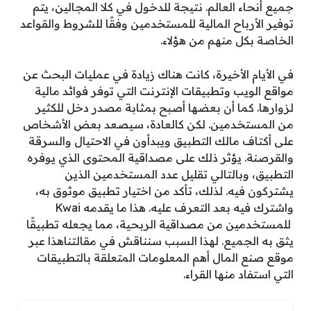
جميع أنحاء العالم. نتيجة للدخول في كلا المجالين، يتم
توفير الأرباح المالية للمستخدمين وفقًا للشروط والقواعد
الخاصة بكل منهم من هؤلاء.
في الأيام الأخيرة، كانت هناك زيادة في عمليات البحث عن
مواقع الويب وتطبيقات الإنترنت التي توفر فوائد مالية
لزوارها. كما أن بعضها أصبح بمثابة مصدر دخل للكثير
من المستخدمين. لكن كالعادة، سيصعد بعض الأشخاص
على أكتاف مالك التطبيق ويبدأون في الاحتيال والسرقة
والقرصنة. يؤثر ذلك على مصداقية المحتوى الذي يوفره
التطبيق، وبالتالي تقليل عدد المستخدمين الذين
يشتركون فيه. لذلك، تأكد من اختيار تطبيق موثوق به،
واشترك فيه بعد التعرف عليه. هذا ما يقدمه Kwai
للمستخدمين من مصداقية الربحية، مما يجعله تطبيقًا
يثق به الجميع. لهذا السبب سنناقش في مقالتناهذا عبر
موقع صنع المال أهم المعلومات المتعلقة بالتطبيقات
التي استفاد منها القراء.