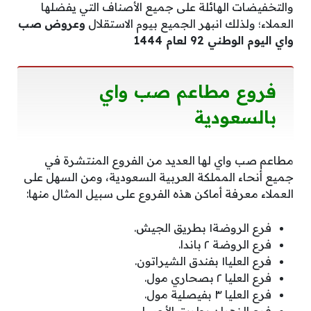
والتخفيضات الهائلة على جميع الأصناف التي يفضلها
العملاء؛ ولذلك انبهر الجميع بيوم الاستقلال
و
عروض
صب
واي اليوم الوطني 92 لعام 1444
فروع مطاعم صب واي
بالسعودية
مطاعم صب واي لها العديد من الفروع المنتشرة في
جميع أنحاء المملكة العربية السعودية، ومن السهل على
العملاء معرفة أماكن هذه الفروع على سبيل المثال منها:
فرع الروضة١ بطريق الجيش.
فرع الروضة ٢ باندا.
فرع العليا١ بفندق الشيراتون.
فرع العليا ٢ بصحاري مول.
فرع العليا ٣ بفيصلية مول.