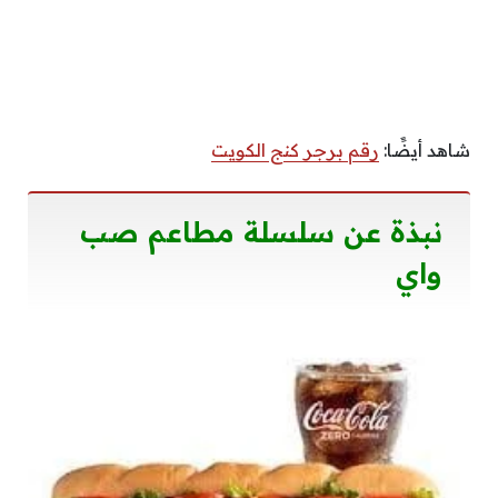
شاهد أيضًَا:
رقم برجر كنج الكويت
نبذة عن سلسلة مطاعم صب
واي