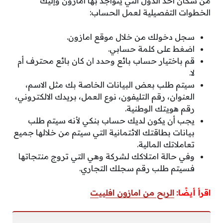
من سكان أحد الدول التي يتواجد بها امازون وإليك
الخطوات التفصيلية لعمل الحساب:
سجل دخولك من خلال موقع امازون.
اضغط على كلمة حسابي.
قم باختيار حساب بائع وحدد ان كان بائع محترف أم
لا.
سيتم طلب بعض البيانات الخاصة بك مثل الاسم،
العنوان، رقم التليفون، نوع العمل، بريدك الالكتروني،
رقم هويتك الوطنية.
يجب أن يكون لديك حساب بنكي لأنه سيتم طلب
بيانات بطاقتك الائتمانية التي سيتم من خلالها جميع
تعاملاتك المالية.
وفي حالة امتلاكك لشركة وهي التي تروج منتجاتها
فسيتم طلب رقم سجلك التجاري.
اقرأ أيضًا:
الربح من امازون افلييت