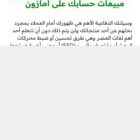
مبيعات حسابك على امازون
وسيلتك الدفاعية الأهم هي ظهورك أمام العملاء بمجرد
بحثهم عن أحد منتجاتك ولن يتم ذلك دون أن تتعلم أحد
أهم لغات العصر وهي طرق تحسين أو ضبط محركات
البحث أو ما تعرف بالسيو (SEO) أو معنى أخر كيف تجعل
محرك البحث جوجل يقوم بإظهار صورة منتجك عند
البحث عن هذا النوع من المنتجات في الصفحة الأولى.
أصبح السيو شىء يشغل بال الكثيرين من بائعي امازون
ويعتبرونه شىء مخيف يصعب التعامل معه ولكن
صدقني عزيزي القارئ السيو عبارة عن مجموعة من
الخطوات فور تطبيقها بدقة تحصل على النتائج المرجوة
وذلك عن طريق ضبط كلا من:
الكلمة المفتاحية التي يقوم المشترين باستخدامها
وذلك عن طريق البحث عن الكلمات الشائعة التي يتم
البحث عنها من قبل عملاء امازون بشكل دائم وهذه
هي أهم القواعد التي نتبعها عند تعليم طريقة فتح