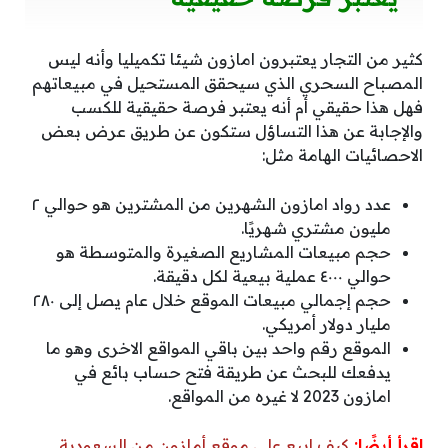
كثير من التجار يعتبرون امازون شيئا تكميليا وأنه ليس
المصباح السحري الذي سيحقق المستحيل في مبيعاتهم
فهل هذا حقيقي أم أنه يعتبر فرصة حقيقية للكسب
والإجابة عن هذا التساؤل ستكون عن طريق عرض بعض
الاحصائيات الهامة مثل:
عدد رواد امازون الشهرين من المشترين هو حوالي ٢
مليون مشتري شهريًا.
حجم مبيعات المشاريع الصغيرة والمتوسطة هو
حوالي ٤٠٠٠ عملية بيعية لكل دقيقة.
حجم إجمالي مبيعات الموقع خلال عام يصل إلى ٢٨٠
مليار دولار أمريكي.
الموقع رقم واحد بين باقي المواقع الاخرى وهو ما
يدفعك للبحث عن طريقة فتح حساب بائع في
امازون 2023 لا غيره من المواقع.
اقرأ أيضًا:
كيف ابيع على موقع أمازون من السعودية