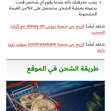
يجب معرفتك بأنه عندما يقوم أي شخص قمت
بدعوته بعملية الشحن ستحصل على ٧%من القيمة
المشحونة.
شاهد أيضًا:
الربح من منصة ديزني disney dn مع إثبات
السحب
شاهد أيضًا:
الربح من منصة solidtradebank سوليد تريد
بانك
طريقة الشحن في الموقع