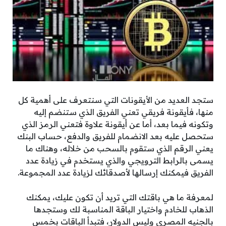
ستجد العديد من الأيقونات التي سنتعرف على أهمية كل
منها، فأيقونة فريقي تعني الفريق الذي ستنضم إليه
وتكونه فيما بعد، أما عن أيقونة علاوة فتعني الرمز الذي
ستحصل عليه بعد الانضمام للفريق والدفع، حساب البنك
يعني الرقم الذي ستقوم بالسحب من خلاله، وهناك ما
يسمى بالرابط الترويجي والذي يستخدم في زيادة عدد
الفريق فيمكنك إرسالها لأصدقائك لزيادة عدد المجموعة.
لمعرفة ما هي باقتك التي تريد أن تكون عليك، يمكنك
الذهاب للخادم واختيار الباقة المناسبة لك وستجدها
بالجنيه المصري وليس الدولار، فتبدأ الباقات بخمس