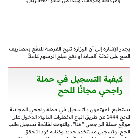
ومزدلفة وعرفات، وتبدأ من سعر 3984 ريال.
يجدر الإشارة إلى أن الوزارة تتيح الفرصة للدفع بمصاريف
الحج على ثلاثة أقساط أو دفع مبلغ الرسوم كاملاً.
كيفية التسجيل في حملة
راجحي مجانًا للحج
يستطيع المهتمون بالتسجيل في حملة راجحي المجانية
للحج 1444 عن طريق اتباع الخطوات التالية: الدخول على
موقع حملة الراجحي “هنا”، والتوجه لقائمة تسجيل طلب
الحج، وتسجيل مستخدم جديد وكتابة كود التحقق