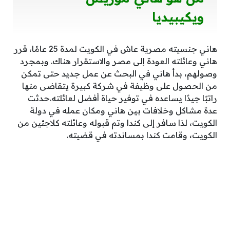
ويكيبيديا
هاني جنسيته مصرية عاش في الكويت لمدة 25 عامًا، قرر
هاني وعائلته العودة إلى مصر والاستقرار هناك. وبمجرد
وصولهم، بدأ هاني في البحث عن عمل جديد حتى تمكن
من الحصول على وظيفة في شركة كبيرة يتقاضى منها
راتبًا جيدًا يساعده في توفير حياة أفضل لعائلته.حدثت
عدة مشاكل وخلافات بين هاني ومكان عمله في دولة
الكويت، لذا سافر إلى كندا وتم قبوله وعائلته كلاجئين من
الكويت، وقامت كندا بمساندته في قضيته.