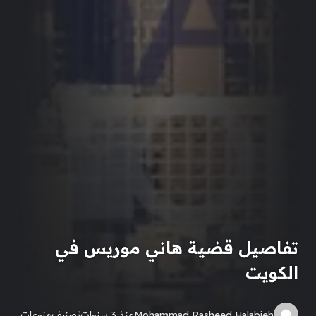
تفاصيل قضية هاني موريس في
الكويت
Mohammad Rasheed Halabieh
منذ 3 سنوات
تصنيف
منوعات