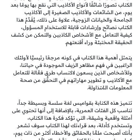
الكتاب تصورًا شائقًا لأنواع الأكاذيب التي نقع بها يومًا بعد
يوم، من الشائعات والأكاذيب الصغيرة إلى الأكاذيب
الجامحة والخيانات الزوجية، علاوة على ذلك، يُقَدِّمُ هذا
الكتاب نصائح وإرشادات قابلة للاستخدام المسؤول،
كيفية التعامل مع الأشخاص الكاذبين والتمكن من كشف
الحقيقة المختبئة وراء أقنعتهم.
يتمثل أهمية هذا الكتاب في كونه مرجعًا رئيسيًّا لأولئك
الراغبين في فهم مظاهر الزيف الموجودة في حياتنا،
وللأشخاص الذين يسعون لاكتساب طرق فعَّالة للتعامل
مع الأكاذيب و تطوير مهاراتهم في التحقُّق من صحة
المعلومات المُتدَاولة.
تتميز هذه الكتابة بقواميس لغة سلسة وبسيطة جداً،
تناسب كل الفئات العمرية، بالإضافة إلى أنها تحتوي على
أمثلة واقعية وشيقة، التي تؤكد فكرة هذا الكتاب،
وتستخدم كأدلة، بعد قراءتك لهذا الكتاب سوف تشعر
بأنك أصبحت ملمًّا بالحقائق والأخطاء أكثر من ذات يوم،