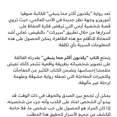
تعد رواية “يكذبون أكثر مما ينبغي” للكاتبة صوفيا
أموروزو وجهة نظر جديدة في الأدب العالمي، حيث تروي
قصة شخصية أيمي التي ترفض فكرة الحفاظ على
أسرارها من خلال تطبيق “سيركت”. بالنقيض، تعاني أشد
المعاناة للتأقلم مع هذه الظاهرة. يمكن الحصول على هذه
المعلومات السرية بأي تكلفة.
يتمتع
كتاب “يكذبون أكثر مما ينبغي
” بقدرته الفائقة
على تصوير شخصياته بطريقة واقعية تشعر كأنك تعيش
متلمسًا إحساسها. يتضمن الكتاب الكثير من المفاجآت
والتغيرات المفاجئة التي تجعله رواية مشوقة وملهمة
لرحلة غير مألوفة.
يمكن أن تجمع بين الصدق والخوف في ذات الوقت. قد
يبدو أن الشخص اعتاد على الكذب وأنه جزء من شخصيته.
إذا كان المراد هو الحصول على حب شخص ما، فلا حاجة
للكشف عن جميع الأسرار لتحقيق هذا المطلب.