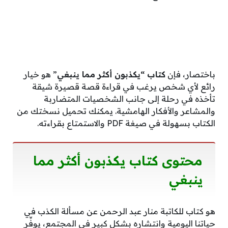
باختصار، فإن
كتاب “يكذبون أكثر مما ينبغي
” هو خيار
رائع لأي شخص يرغب في قراءة قصة قصيرة شيقة
تأخذه في رحلة إلى جانب الشخصيات المتضاربة
والمشاعر والأفكار الهامشية. يمكنك تحميل نسختك من
الكتاب بسهولة في صيغة PDF والاستمتاع بقراءته.
محتوى كتاب يكذبون أكثر مما
ينبغي
هو كتاب للكاتبة منار عبد الرحمن عن مسألة الكذب في
حياتنا اليومية وانتشاره بشكل كبير في المجتمع، يوفِّر