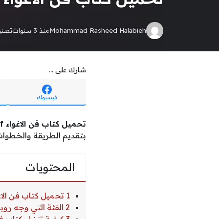
Mohammad Rasheed Halabieh
منذ 3 سنوات
تصن
شارك على ...
فيسبوك
تحميل كتاب فن الاغواء pdf
بتقديم الطريقة والخطوات
المحتويات
1 تحميل كتاب فن الاغواء pdf
2 الفئة التي وجه روبرت كتابه لها