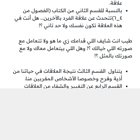
علاقة.
بالنسبة للقسم الثاني من الكتاب (الفصول من
٤_٦)تتحدث عن علاقة الفرد بالآخرين… هل أنت في
هذه العلاقة تكون نفسك ولا حد تاني ؟!
طيب انت شايف اللي قدامك زي ما هو ولا تتعامل مع
صورته اللي خيالك ؟! وهل اللي بيتعامل معاك ولا مع
صورتك بالمثل ؟!
يتناول القسم الثالث نتيجة العلاقات في حياتنا من
أذية وفرح وخصوصا الأشخاص المقربين منا.
القسم الرابع عن التغيير والشفاء من العلاقات
والقبول عن بدء حياة جديدة.
القسم الخامس عبارة عن أمثلة حقيقة لعشرين
علاقة خطرة في حياة الإنسان.
شاهد أيضًا:
تحميل كتاب قواعد السطوة 48 pdf برابط
مباشر