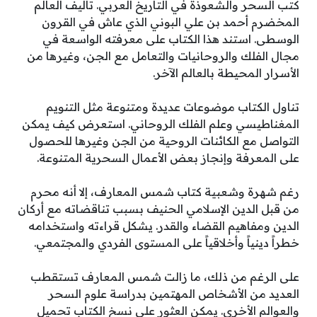
كتب السحر والشعوذة في التاريخ العربي. تأليف العالم
المخضرم أحمد بن علي البوني الذي عاش في القرون
الوسطى. استند هذا الكتاب على معرفته الواسعة في
مجال الفلك والروحانيات والتعامل مع الجن، وغيرها من
الأسرار المحيطة بالعالم الآخر.
تناول الكتاب موضوعات عديدة ومتنوعة مثل التنويم
المغناطيسي وعلم الفلك الروحاني. استعرض كيف يمكن
التواصل مع الكائنات الروحية من الجن وغيرها للحصول
على المعرفة وإنجاز بعض الأعمال السحرية المتنوعة.
رغم شهرة وشعبية كتاب شمس المعارف، إلا أنه محرم
من قبل الدين الإسلامي الحنيف بسبب تناقضاته مع أركان
الدين ومفاهيم القضاء والقدر. يشكل قراءته واستخدامه
خطراً دينياً وأخلاقياً على المستوى الفردي والمجتمعي.
على الرغم من ذلك، ما زالت شمس المعارف تستقطب
العديد من الأشخاص المهتمين بدراسة علوم السحر
والعوالم الأخرى. يمكن العثور على نسخ الكتاب تحميل