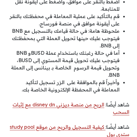
اضغط بالنقر على موافق، واضغط على ايقونة نقل
للمتابعة.
قم بالتأكيد على عملية المعاملة في محفظتك بالنقر
على أيقونة موافق في
منصة فورساج
.
ملحوظة هامة: في حالة قيامك بالتسجيل مع BNB
فيتوجب عليك حينها تحويل العملة التي بمحفظتك
إلى BNB.
أما في حالة رغبتك باستخدام عملة BUSDو BNB
فيتوجب عليك تحويل قيمة المستوي إلى BUSD،
وتحويل قيمة الرسوم الخاصة بـ بينانس إلى العملة
BNB.
وأخيراً قم بالموافقة على الزر تسجيل لتأكيد
المعاملة في المحفظة الإلكترونية الخاصة بك.
شاهد أيضًا:
الربح من منصة ديزني disney dn مع إثبات
السحب
شاهد أيضًا:
كيفية التسجيل والربح من موقع study pool
ستدي بول