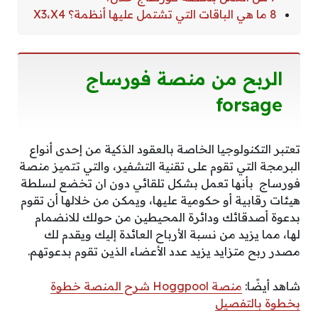
8 ما هي الباقات التي تشتمل عليها أنظمة؟ X3،X4
الربح من منصة فورساج
forsage
تعتبر التكنولوجيا الخاصة بالعقود الذكية من إحدى أنواع
البرمجة التي تقوم على تقنية التشفير، والتي تتميز
منصة
فورساج
بأنها تعمل بشكل تلقائي دون ان تخضع لسلطة
هيئات رقابية أو حكومية عليها، ويمكن من خلالها أن تقوم
بدعوة أصدقائك ودائرة المحيطين من حولك للانضمام
لها، مما يزيد من نسبة الأرباح العائدة إليك ويقدم لك
مصدر ربح متزايد يزيد عدد الأعضاء الذين تقوم بدعوتهم.
شاهد أيضًا:
منصة Hoggpool شرح المنصة خطوة
بخطوة بالتفصيل