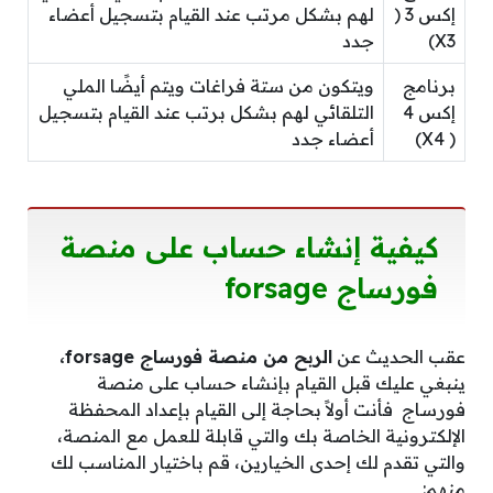
إكس 3 (
لهم بشكل مرتب عند القيام بتسجيل أعضاء
X3)
جدد
برنامج
ويتكون من ستة فراغات ويتم أيضًا الملي
إكس 4
التلقائي لهم بشكل برتب عند القيام بتسجيل
( X4)
أعضاء جدد
كيفية إنشاء حساب على منصة
فورساج forsage
عقب الحديث عن
الربح من منصة فورساج forsage،
ينبغي عليك قبل القيام بإنشاء حساب على
منصة
فورساج
فأنت أولاً بحاجة إلى القيام بإعداد المحفظة
الإلكترونية الخاصة بك والتي قابلة للعمل مع المنصة،
والتي تقدم لك إحدى الخيارين، قم باختيار المناسب لك
منهم: