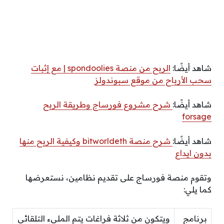
شاهد أيضًا:
الربح من منصة spondoolies | مع إثبات
سحب الأرباح من موقع سبوندولز
شاهد أيضًا:
شرح مشروع فورساج وطريقة الربح
forsage
شاهد أيضًا:
شرح منصة bitworldeth وكيفية الربح منها
بدون ايداع
وتقوم منصة فورساج على تقديم نظامين، نستعرضها
كما يلي:
برنامج
ويتكون من ثلاثة فراغات يتم المليء التلقائي