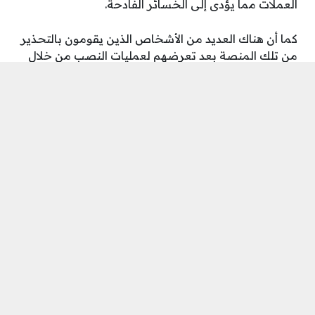
العملات مما يؤدى إلى الخسائر الفادحة.
كما أن هناك العديد من الأشخاص الذين يقومون بالتحذير
من تلك المنصة بعد تعرضهم لعمليات النصب من خلال
تلك المنصة.
شاهد أيضًا:
التداول في منصة Sayabuy ساي باي
شاهد أيضًا:
شرح الربح من منصة Enbwpro
شاهد أيضًا:
الربح من كليك بانك clickbank بالخطوات
شاهد أيضًا:
طريقة إنشاء حساب فورساج بعملة BUSD
لربح المال من الإنترنت بالخطوات
شاهد أيضًا:
شرح الربح من منصة Riot Blockchain
شاهد أيضًا:
شرح الربح من منصة ستارت أب startup