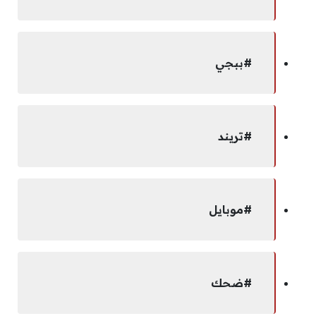
#ببجي
#تريند
#موبايل
#ضحك