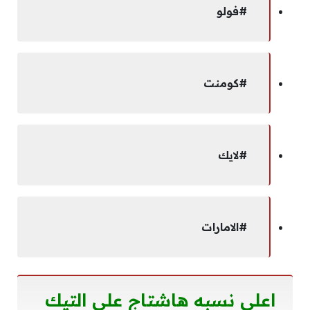
#فولو
#كومنت
#لايك
#الامارات
اعلى نسبه هاشتاج على التيك