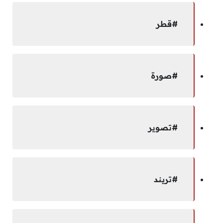
#قطر
#صورة
#تصوير
#تريند