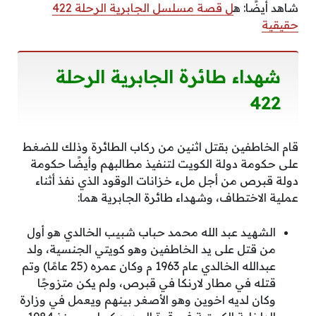
شاهد أيضًا: ه
ل قصة مسلسل الجابرية الرحلة 422
حقيقية
شهداء طائرة الجابرية الرحلة
422
قام الخاطفين بقتل اثنين من ركاب الطائرة وذلك للضغط
على حكومة دولة الكويت لتنفيذ مطالبهم وأيضًا حكومة
دولة قبرص من أجل ملء خزانات الوقود الذي نفذ أثناء
عملية الاختطاف، وشهداء طائرة الجابرية هما:
الشهيد عبد الله محمد حباب شبيب الخالدي هو أول
من قتل على يد الخاطفين وهو كويتي الجنسية، ولد
عبدالله الخالدي عام 1963 م وكان عمره (25 عامًا) وتم
قتله في مطار لارنكا في قبرص، ولم يكن متزوجًا
وكان لديه اخوين وهو الأصغر بينهم ويعمل في وزارة