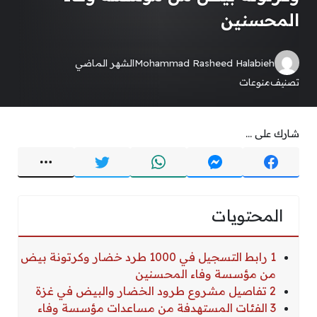
المحسنين
Mohammad Rasheed Halabieh
الشهر الماضي
تصنيف
منوعات
شارك على ...
المحتويات
1 رابط التسجيل في 1000 طرد خضار وكرتونة بيض
من مؤسسة وفاء المحسنين
2 تفاصيل مشروع طرود الخضار والبيض في غزة
3 الفئات المستهدفة من مساعدات مؤسسة وفاء