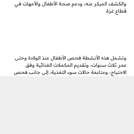
والكشف المبكر عنه، ودعم صحة الأطفال والأمهات في
قطاع غزة.
وتشمل هذه الأنشطة فحص الأطفال منذ الولادة وحتى
عمر ثلاث سنوات، وتقديم المكملات الغذائية وفق
الاحتياج، ومتابعة حالات سوء التغذية، إلى جانب فحص
ومتابعة
1,500 سيدة
من الحوامل والمرضعات.
كما يتضمن برنامج الدعم التغذوي ما يلي:
تقديم مشورة تغذوية فردية
لـ 2,500 سيدة ومقدم
رعاية.
تنفيذ جلسات توعية
حول تغذية الرضع وصغار