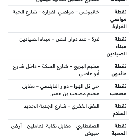
نقطة
خانيونس – مواصي القرارة – شارع الحية
مواصي
القرارة
نقطة
غزة – عند دوار النص – ميناء الصيادين
ميناء
الصيادين
نقطة
مخيم البريج – شارع السكة – داخل شارع
عائدون
أبو عاصي
نقطة
حي تل الهوا – دوار النابلسي – مقابل
مصعب
مخيم مصعب بن عمير
نقطة
النفق الغفري – شارع الجدبة الجديد
السلام
نقطة
الصفطاوي – مقابل نقابة العاملين – أرض
المحبة
حبوش