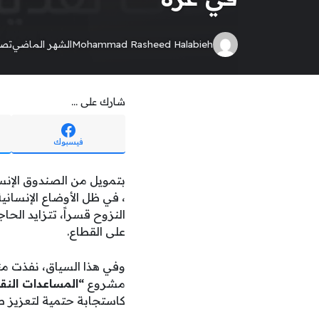
Mohammad Rasheed Halabieh
الشهر الماضي
تصن
شارك على ...
فيسبوك
بتمويل من الصندوق الإنس
، في ظل الأوضاع الإنسانية
النزوح قسراً، تتزايد الح
على القطاع.
وفي هذا السياق، نفذت 
مشروع
“المساعدات النقد
كاستجابة حتمية لتعزيز صم