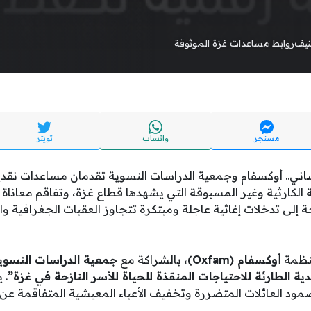
يف
روابط مساعدات غزة الموثوقة
مسنجر
واتساب
تويتر
اني.. أوكسفام وجمعية الدراسات النسوية تقدمان مساعدات نقدية
 الكارثية وغير المسبوقة التي يشهدها قطاع غزة، وتفاقم معاناة ا
اجة إلى تدخلات إغاثية عاجلة ومبتكرة تتجاوز العقبات الجغرافية 
منظمة
أوكسفام (Oxfam)
، بالشراكة مع
جمعية الدراسات النسوية
ية الطارئة للاحتياجات المنقذة للحياة للأسر النازحة في غزة”
. 
ود العائلات المتضررة وتخفيف الأعباء المعيشية المتفاقمة عن ك