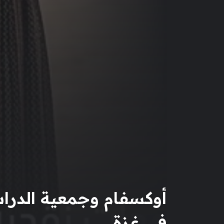
أوكسفام وجمعية الدراس
في غزة