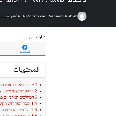
Mohammad Rasheed Halabieh
منذ 4 أشهر
تصنيف
شارك على ...
فيسبوك
المحتويات
1 מבצע שאגת הארי: המערכה ששינתה את פני המזרח התיכון
2 הרקע למבצע: מדוע יצאה ישראל לדרך?
3 המהלכים המרכזיים במבצע שאגת הארי
4 1. מכת הפתיחה: תקיפה אסטרטגית באיראן
5 2. הלחימה הרב-זירתית: לבנון ותימן
6 3. העורף הישראלי תחת אש