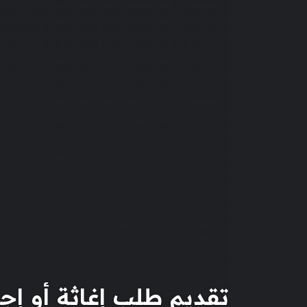
تقديم طلب إغاثة أو إج