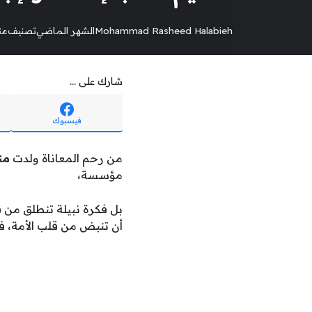
Mohammad Rasheed Halabieh
الشهر الماضي
تصنيف
من
شارك على ...
فيسبوك
من رحم المعاناة ولدت
من
مؤسسة،
بل فكرة نبيلة تنطلق من ق
أن تنبض من قلب الأمة،