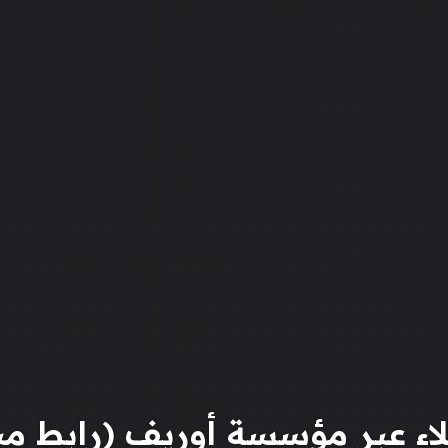
لاء عبر مؤسسة أوريف (رابط مب