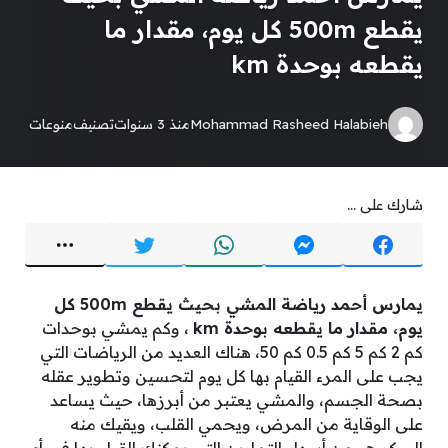
يقطع 500m كل يوم، مقدار ما
يقطعه بوحدة km
Mohammad Rasheed Halabieh
منذ 3 سنوات
تصنيف
منوعات
شارك على ...
يمارس أحمد رياضة المشي بحيث يقطع 500m كل
يوم، مقدار ما يقطعه بوحدة km
، وكم يمشي بوحدات
كم 2 كم 5 كم 0.5 كم 50، هناك العديد من الرياضات التي
يجب على المرء القيام بها كل يوم لتحسين وتطوير عقله
بصحة الجسم، والمشي يعتبر من أبرزها، حيث يساعد
على الوقاية من المرض، ويحمي القلب، ويقيك منه
السكر هو من أسهل التمارين التي يمكنك القيام بها في أي