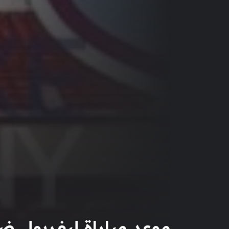
موعد مباراة ليفربول ضد