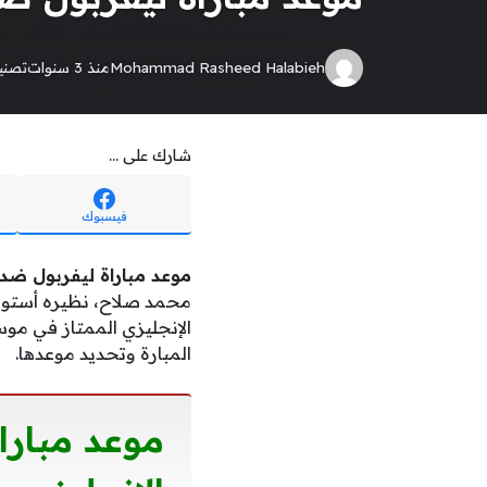
Mohammad Rasheed Halabieh
منذ 3 سنوات
تصن
شارك على ...
فيسبوك
موعد مباراة ليفربول ضد 
الإنجليزي الممتاز في موسم 2022-2023. ومن
المبارة وتحديد موعدها.
موعد مبارا