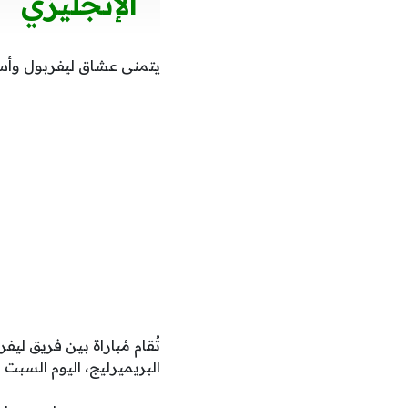
الإنجليزي
يتمنى عشاق ليفربول وأستو
تُقام مُباراة بين فريق لي
البريميرليج، اليوم السبت في الساع