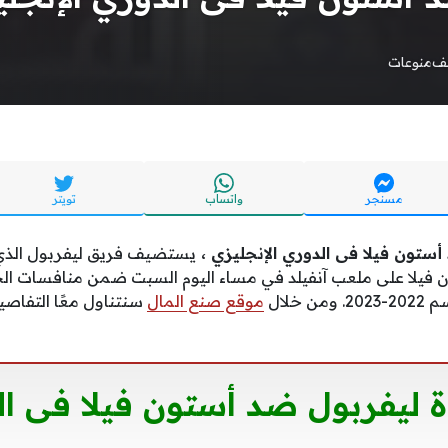
يف
منوعات
مسنجر
واتساب
تويتر
أستون فيلا فى الدوري الإنجليزي ،
يستضيف فريق ليفربول الذي
 خلال
موقع صنع المال
سنتناول معًا التفاصي
ة ليفربول ضد أستون فيلا فى ا