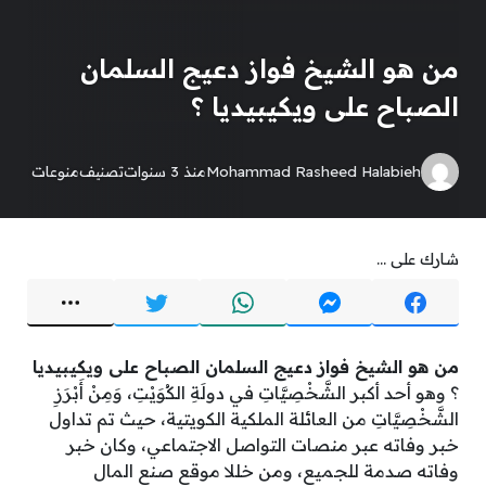
من هو الشيخ فواز دعيج السلمان
الصباح على ويكيبيديا ؟
Mohammad Rasheed Halabieh
منذ 3 سنوات
تصنيف
منوعات
شارك على ...
من هو الشيخ فواز دعيج السلمان الصباح على ويكيبيديا
؟ وهو أحد أكبر الشَّخْصِيَّاتِ في دولَةِ الكُوَيْتِ، وَمِنْ أَبْرَزِ
الشَّخْصِيَّاتِ من العائلة الملكية الكويتية، حيث تم تداول
خبر وفاته عبر منصات التواصل الاجتماعي، وكان خبر
وفاته صدمة للجميع، ومن خللا موقع صنع المال