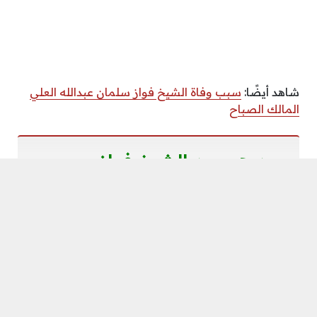
شاهد أيضًا:
سبب وفاة الشيخ فواز سلمان عبدالله العلي
المالك الصباح
من هي من الشيخ فواز دعيج
السلمان الصباح؟
لم يكشف السيدة المتزوجة من الشيخ فواز دعيج
السلمان الصباح عن هويتها، وهي ترغب في الابتعاد عن
وسائل الإعلام والتواصل الاجتماعي. يجب الإشارة إلى أن
الشيخ فواز كان له سمعة طيبة وبعد الوفاة، نعاه الديوان
الأميري الكويتي وبعض الأمراء في الدول الخليجية.