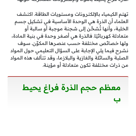
تهتم الكيمياء بالإلكترونات ومستويات الطاقة. اكتشف
العلماء أن الذرة هي الوحدة الأساسية في تشكيل جسم
الخلية، وأنها تُشحَّن إلى شجنة موجبة أو سالبة أو
متعادلة كهربائيًا. فالذرة هي أصغر وحدة في بنية المادة،
ولها خصائص مختلفة حسب عنصرها المكوِّن. سوف
نشرح فيما يلي الإجابة على السؤال التعليمي حول المواد
الصلبة والسائلة والغازية والبلازما، وقد تتألف هذه المواد
من ذرات مختلفة تكون متعادلة أو مؤينة.
معظم حجم الذرة فراغ يحيط
ب