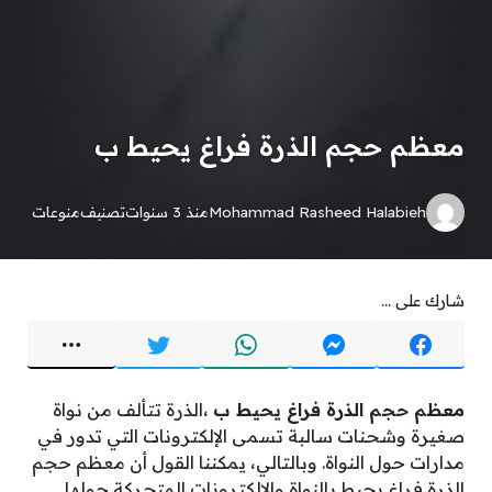
معظم حجم الذرة فراغ يحيط ب
Mohammad Rasheed Halabieh
منذ 3 سنوات
تصنيف
منوعات
شارك على ...
معظم حجم الذرة فراغ يحيط ب
،الذرة تتألف من نواة
صغيرة وشحنات سالبة تسمى الإلكترونات التي تدور في
مدارات حول النواة. وبالتالي، يمكننا القول أن معظم حجم
الذرة فراغ يحيط بالنواة والإلكترونات المتحركة حولها.