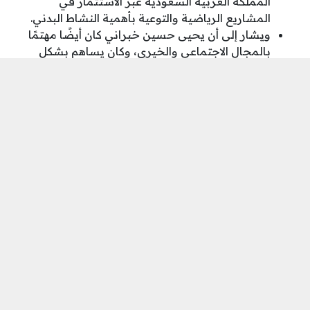
المملكة العربية السعودية عبر الاستثمار في
المشاريع الرياضية والتوعية بأهمية النشاط البدني.
ويشار إلى أن يحيى حسين خبراني كان أيضًا مهتمًا
بالمجال الاجتماعي والخيري، وكان يساهم بشكل
فعال في الأعمال الخيرية والمشاريع الاجتماعية التي
تهدف إلى دعم المجتمع المحلي وتحسين جودة
الحياة للأفراد والعائلات.
إلى هنا أعزائي الكرام ننهي مقالنا اليوم حول ما
هو سبب وفاة يحيى حسين خبراني وأسرته،
وتناولنا في هذه المقالة كافة التفاصيل الهامة
حول وفاة هذا الرجل المشهور.
شارك على ...